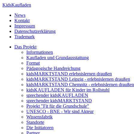
KidsKaufladen
News
Kontakt
Impressum
Datenschutzerklärung
Trademark
Das Projekt
Informationen
Kaufladen und Grundausstattung
Format
Pädagogische Handreichung
kidsMARKTSTAND erlebnislernen draußen
kidsMARKTSTAND Leipzig - erlebnislernen draußen
kidsMARKTSTAND Chemnitz - erlebnislernen draußen
kidsKAUFLADEN für Kinder im Rollstuhl
sprechender kidsKAUFLADEN
sprechender kidsMARKTSTAND
Projekt "Fit für die Grundschule"
UNESCO - BNE - Wir sind Akteur
Wissensfabrik
Standorte
Die Initiatoren
Partner