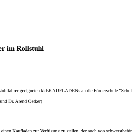
 im Rollstuhl
ollstuhlfahrer geeigneten kidsKAUFLADENs an die Förderschule "Schu
 und Dr. Arend Oetker)
einen Kaufladen zur Verfügung zu stellen, der auch von schwerstbehin