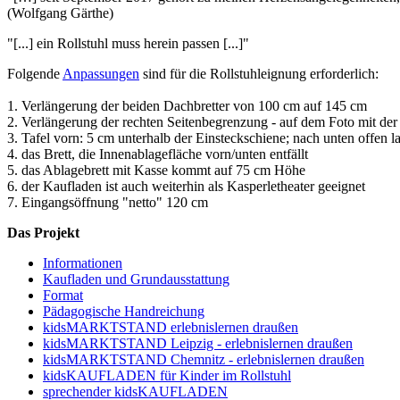
(Wolfgang Gärthe)
"[...] ein Rollstuhl muss herein passen [...]"
Folgende
Anpassungen
sind für die Rollstuhleignung erforderlich:
1. Verlängerung der beiden Dachbretter von 100 cm auf 145 cm
2. Verlängerung der rechten Seitenbegrenzung - auf dem Foto mit d
3. Tafel vorn: 5 cm unterhalb der Einsteckschiene; nach unten offen l
4. das Brett, die Innenablagefläche vorn/unten entfällt
5. das Ablagebrett mit Kasse kommt auf 75 cm Höhe
6. der Kaufladen ist auch weiterhin als Kasperletheater geeignet
7. Eingangsöffnung "netto" 120 cm
Das Projekt
Informationen
Kaufladen und Grundausstattung
Format
Pädagogische Handreichung
kidsMARKTSTAND erlebnislernen draußen
kidsMARKTSTAND Leipzig - erlebnislernen draußen
kidsMARKTSTAND Chemnitz - erlebnislernen draußen
kidsKAUFLADEN für Kinder im Rollstuhl
sprechender kidsKAUFLADEN