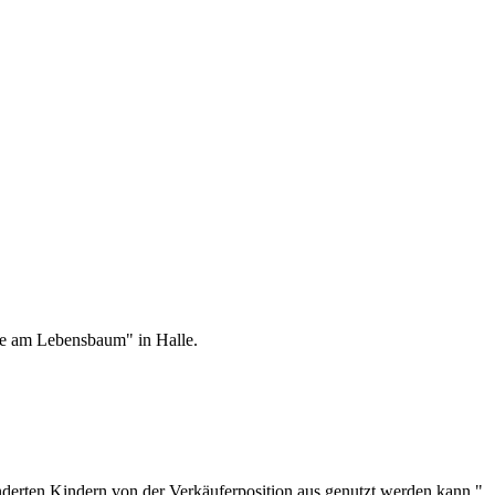
le am Lebensbaum" in Halle.
derten Kindern von der Verkäuferposition aus genutzt werden kann."