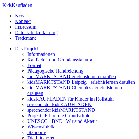
KidsKaufladen
News
Kontakt
Impressum
Datenschutzerklärung
Trademark
Das Projekt
Informationen
Kaufladen und Grundausstattung
Format
Pädagogische Handreichung
kidsMARKTSTAND erlebnislernen draußen
kidsMARKTSTAND Leipzig - erlebnislernen draußen
kidsMARKTSTAND Chemnitz - erlebnislernen
draußen
kidsKAUFLADEN für Kinder im Rollstuhl
sprechender kidsKAUFLADEN
sprechender kidsMARKTSTAND
Projekt "Fit für die Grundschule"
UNESCO - BNE - Wir sind Akteur
Wissensfabrik
Standorte
Die Initiatoren