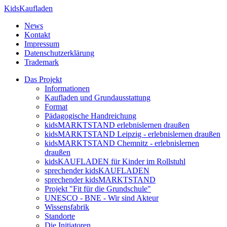
KidsKaufladen
News
Kontakt
Impressum
Datenschutzerklärung
Trademark
Das Projekt
Informationen
Kaufladen und Grundausstattung
Format
Pädagogische Handreichung
kidsMARKTSTAND erlebnislernen draußen
kidsMARKTSTAND Leipzig - erlebnislernen draußen
kidsMARKTSTAND Chemnitz - erlebnislernen
draußen
kidsKAUFLADEN für Kinder im Rollstuhl
sprechender kidsKAUFLADEN
sprechender kidsMARKTSTAND
Projekt "Fit für die Grundschule"
UNESCO - BNE - Wir sind Akteur
Wissensfabrik
Standorte
Die Initiatoren