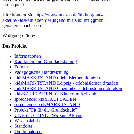
konsequent.
Hier können Sie
https://www.unesco.de/bildung/bne-
akteure/kidskaufladen-der-jugend-mit-zukunft-ggmbh
genaueres nachlesen.
Wolfgang Gärthe
Das Projekt
Informationen
Kaufladen und Grundausstattung
Format
Pädagogische Handreichung
kidsMARKTSTAND erlebnislernen draußen
kidsMARKTSTAND Leipzig - erlebnislernen draußen
kidsMARKTSTAND Chemnitz - erlebnislernen draußen
kidsKAUFLADEN für Kinder im Rollstuhl
sprechender kidsKAUFLADEN
sprechender kidsMARKTSTAND
Projekt "Fit für die Grundschule"
UNESCO - BNE - Wir sind Akteur
Wissensfabrik
Standorte
Die Initiatoren